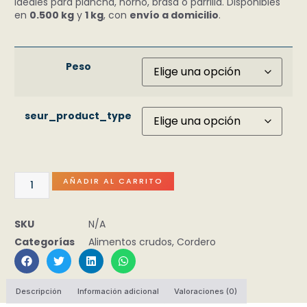
ideales para plancha, horno, brasa o parrilla. Disponibles
en
0.500 kg
y
1 kg
, con
envío a domicilio
.
Peso
seur_product_type
AÑADIR AL CARRITO
SKU
N/A
Categorías
Alimentos crudos
,
Cordero
Descripción
Información adicional
Valoraciones (0)