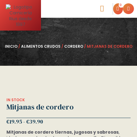
0
Blog de la Carniceria
INICIO
/
ALIMENTOS CRUDOS
/
CORDERO
/ MITJANAS DE CORDERO
IN STOCK
Mitjanas de cordero
€
19.95
-
€
39.90
Mitjanas de cordero tiernas, jugosas y sabrosas
,