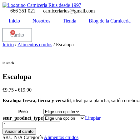
Ir
al
666 351 021
carniceriarius@gmail.com
contenido
Inicio
Nosotros
Tienda
Blog de la Carniceria
0
Carrito
Inicio
/
Alimentos crudos
/ Escalopa
in stock
Escalopa
Rango
€
9.75
-
€
19.90
de
Escalopa fresca, tierna y versátil
, ideal para plancha, sartén o rebo
precios:
desde
Peso
€9.75
hasta
seur_product_type
Limpiar
€19.90
Escalopa
cantidad
Añadir al carrito
SKU
N/A
Categoría
Alimentos crudos