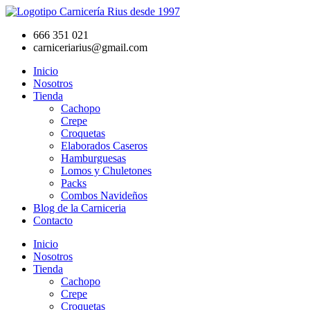
Ir
al
666 351 021
contenido
carniceriarius@gmail.com
Inicio
Nosotros
Tienda
Cachopo
Crepe
Croquetas
Elaborados Caseros
Hamburguesas
Lomos y Chuletones
Packs
Combos Navideños
Blog de la Carniceria
Contacto
Inicio
Nosotros
Tienda
Cachopo
Crepe
Croquetas