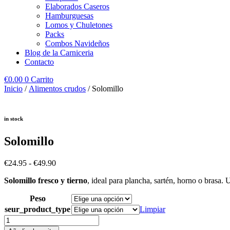
Elaborados Caseros
Hamburguesas
Lomos y Chuletones
Packs
Combos Navideños
Blog de la Carniceria
Contacto
€
0.00
0
Carrito
Inicio
/
Alimentos crudos
/ Solomillo
in stock
Solomillo
Rango
€
24.95
-
€
49.90
de
Solomillo fresco y tierno
, ideal para plancha, sartén, horno o brasa.
precios:
desde
Peso
€24.95
hasta
seur_product_type
Limpiar
€49.90
Solomillo
cantidad