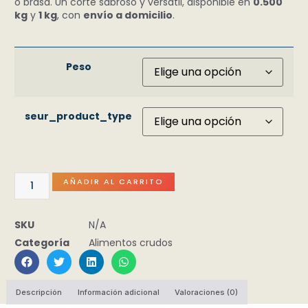
o brasa. Un corte sabroso y versátil, disponible en
0.500
kg
y
1 kg
, con
envío a domicilio
.
Peso
seur_product_type
AÑADIR AL CARRITO
SKU
N/A
Categoría
Alimentos crudos
Descripción
Información adicional
Valoraciones (0)