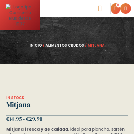
0
Blog de la Carniceria
INICIO
/
ALIMENTOS CRUDOS
/ MITJANA
IN STOCK
Mitjana
€
14.95
-
€
29.90
Mitjana fresca y de calidad
, ideal para plancha, sartén