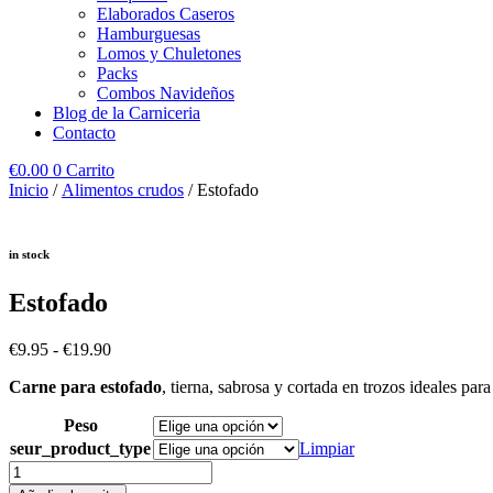
Elaborados Caseros
Hamburguesas
Lomos y Chuletones
Packs
Combos Navideños
Blog de la Carniceria
Contacto
€
0.00
0
Carrito
Inicio
/
Alimentos crudos
/ Estofado
in stock
Estofado
Rango
€
9.95
-
€
19.90
de
Carne para estofado
, tierna, sabrosa y cortada en trozos ideales pa
precios:
desde
Peso
€9.95
hasta
seur_product_type
Limpiar
€19.90
Estofado
cantidad