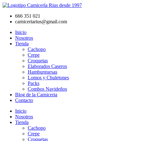
Ir
al
666 351 021
contenido
carniceriarius@gmail.com
Inicio
Nosotros
Tienda
Cachopo
Crepe
Croquetas
Elaborados Caseros
Hamburguesas
Lomos y Chuletones
Packs
Combos Navideños
Blog de la Carniceria
Contacto
Inicio
Nosotros
Tienda
Cachopo
Crepe
Croquetas