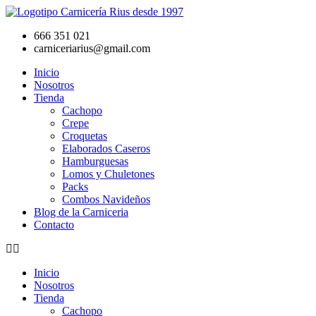
Ir
al
666 351 021
contenido
carniceriarius@gmail.com
Inicio
Nosotros
Tienda
Cachopo
Crepe
Croquetas
Elaborados Caseros
Hamburguesas
Lomos y Chuletones
Packs
Combos Navideños
Blog de la Carniceria
Contacto
Inicio
Nosotros
Tienda
Cachopo