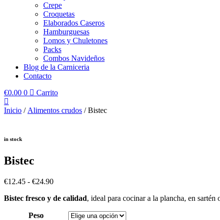
Crepe
Croquetas
Elaborados Caseros
Hamburguesas
Lomos y Chuletones
Packs
Combos Navideños
Blog de la Carniceria
Contacto
€
0.00
0
Carrito
Inicio
/
Alimentos crudos
/ Bistec
in stock
Bistec
Rango
€
12.45
-
€
24.90
de
Bistec fresco y de calidad
, ideal para cocinar a la plancha, en sartén
precios:
desde
Peso
€12.45