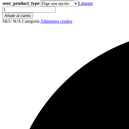
hasta
seur_product_type
Limpiar
€24.90
Bistec
cantidad
Añadir al carrito
SKU
N/A
Categoría
Alimentos crudos