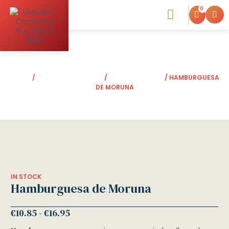
0
Blog de la Carniceria
INICIO
/
ALIMENTOS CRUDOS
/
HAMBURGUESAS
/ HAMBURGUESA
DE MORUNA
IN STOCK
Hamburguesa de Moruna
€
10.85
-
€
16.95