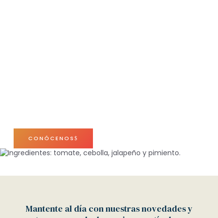
Nuestra carnicería en
Barcelona se destaca por la
excelencia en calidad de
carnes y el compromiso con
la satisfacción del cliente.
Contamos con condiciones higiénico sanitarias de
nuestras instalaciones y personal de trabajo,
garantizando al final la inocuidad de nuestros
productos.
CONÓCENOS
Mantente al día con nuestras novedades y