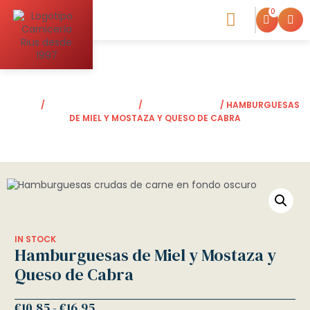
0
Blog de la Carniceria
INICIO
/
ALIMENTOS CRUDOS
/
HAMBURGUESAS
/ HAMBURGUESAS
DE MIEL Y MOSTAZA Y QUESO DE CABRA
IN STOCK
Hamburguesas de Miel y Mostaza y
Queso de Cabra
€
10.85
-
€
16.95