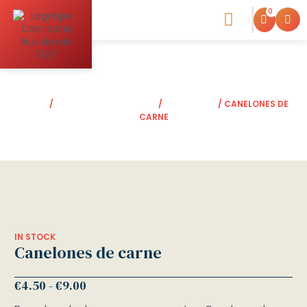
0
Blog de la Carniceria
INICIO
/
ELABORADOS CASEROS
/
CANELONES
/ CANELONES DE
CARNE
IN STOCK
Canelones de carne
€
4.50
-
€
9.00