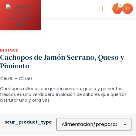
0
Inicio
/
Elaborados caseros
/
Cachopo
/ Cachopos de Jamón
Serrano, Queso y Pimiento
Blog de la Carniceria
IN STOCK
Cachopos de Jamón Serrano, Queso y
Pimiento
€
15.00
-
€
21.50
Cachopos rellenos con jamón serrano, queso y pimientos
frescos es una verdadera explosión de sabores que querrás
disfrutar una y otra vez.
seur_product_type